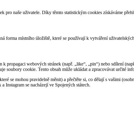
ek pro naše uživatele. Díky těmto statistickým cookies získáváme pře
ná forma místního úložiště, které se používají k vytváření uživatelskýc
k propagaci webových stránek (např. „like“, „pin“) nebo sdílení (např.
je soubory cookie. Tento obsah může ukládat a zpracovávat určité inf
 (které se mohou pravidelně měnit) a přečtěte si, co dělají s vašimi (oso
a Instagram se nacházejí ve Spojených státech.