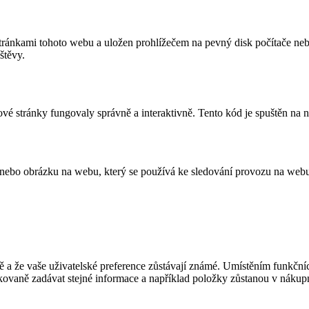
stránkami tohoto webu a uložen prohlížečem na pevný disk počítače ne
štěvy.
vé stránky fungovaly správně a interaktivně. Tento kód je spuštěn na 
 nebo obrázku na webu, který se používá ke sledování provozu na web
ávně a že vaše uživatelské preference zůstávají známé. Umístěním funk
vaně zadávat stejné informace a například položky zůstanou v nákupn