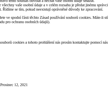
rávo tento souhlas odvolat a nechat vaše osobní údaje smazat.
 všechny vaše osobní údaje a v celém rozsahu je předat jinému správci
t. Řídíme se tím, pokud neexistují oprávněné důvody ke zpracování.
dete ve spodní části těchto Zásad používání souborů cookies. Máte-li st
řadu pro ochranu osobních údajů).
souborů cookies a tohoto prohlášení nás prosím kontaktujte pomocí násl
Prosinec 12, 2021