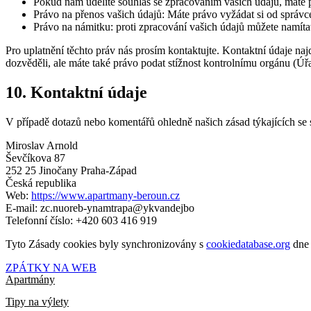
Pokud nám udělíte souhlas se zpracováním vašich údajů, máte p
Právo na přenos vašich údajů: Máte právo vyžádat si od správce
Právo na námitku: proti zpracování vašich údajů můžete namíta
Pro uplatnění těchto práv nás prosím kontaktujte. Kontaktní údaje naj
dozvěděli, ale máte také právo podat stížnost kontrolnímu orgánu (Ú
10. Kontaktní údaje
V případě dotazů nebo komentářů ohledně našich zásad týkajících se 
Miroslav Arnold
Ševčíkova 87
252 25 Jinočany Praha-Západ
Česká republika
Web:
https://www.apartmany-beroun.cz
E-mail:
zc.nuoreb-ynamtrapa@ykvandejbo
Telefonní číslo: +420 603 416 919
Tyto Zásady cookies byly synchronizovány s
cookiedatabase.org
dne 
ZPÁTKY NA WEB
Apartmány
Tipy na výlety