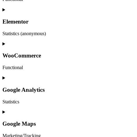
Consent
to
service
Elementor
php
Statistics (anonymous)
Consent
to
service
WooCommerce
elementor
Functional
Consent
to
service
Google Analytics
woocommerce
Statistics
Consent
to
service
Google Maps
google-
analytics
Marketing/Tracking