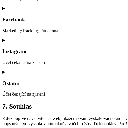
Consent
to
service
Facebook
google-
maps
Marketing/Tracking, Functional
Consent
to
service
Instagram
facebook
Účel čekající na zjištění
Consent
to
service
Ostatní
instagram
Účel čekající na zjištění
Consent
7. Souhlas
to
service
Když poprvé navštívíte náš web, ukážeme vám vyskakovací okno s vysv
ostatní
popsaných ve vyskakovacím okně a v těchto Zásadách cookies. Použív