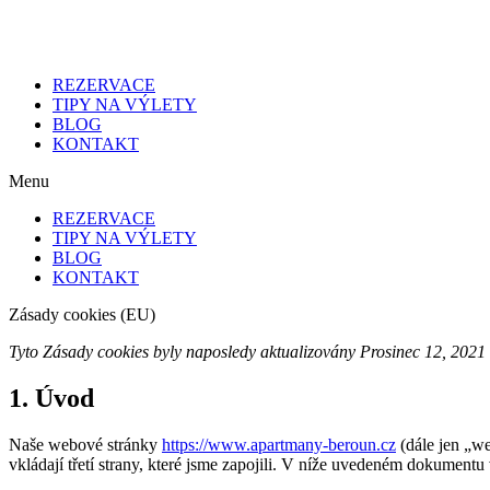
Přejít
k
obsahu
REZERVACE
TIPY NA VÝLETY
BLOG
KONTAKT
Menu
REZERVACE
TIPY NA VÝLETY
BLOG
KONTAKT
Zásady cookies (EU)
Tyto Zásady cookies byly naposledy aktualizovány Prosinec 12, 2021
1. Úvod
Naše webové stránky
https://www.apartmany-beroun.cz
(dále jen „we
vkládají třetí strany, které jsme zapojili. V níže uvedeném dokumen