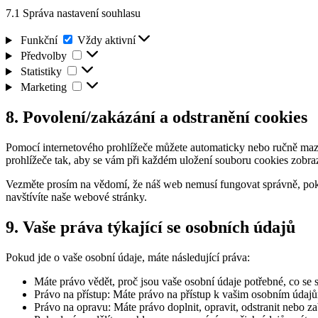
7.1 Správa nastavení souhlasu
Funkční
Funkční
Vždy aktivní
Předvolby
Předvolby
Statistiky
Statistiky
Marketing
Marketing
8. Povolení/zakázání a odstranění cookies
Pomocí internetového prohlížeče můžete automaticky nebo ručně mazat
prohlížeče tak, aby se vám při každém uložení souboru cookies zobra
Vezměte prosím na vědomí, že náš web nemusí fungovat správně, pok
navštívíte naše webové stránky.
9. Vaše práva týkající se osobních údajů
Pokud jde o vaše osobní údaje, máte následující práva:
Máte právo vědět, proč jsou vaše osobní údaje potřebné, co se 
Právo na přístup: Máte právo na přístup k vašim osobním údaj
Právo na opravu: Máte právo doplnit, opravit, odstranit nebo za